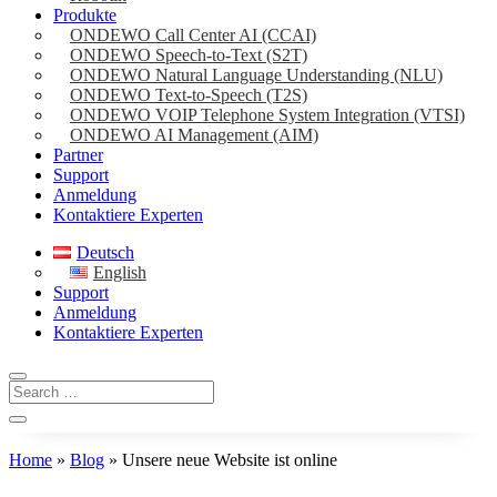
Produkte
ONDEWO Call Center AI (CCAI)
ONDEWO Speech-to-Text (S2T)
ONDEWO Natural Language Understanding (NLU)
ONDEWO Text-to-Speech (T2S)
ONDEWO VOIP Telephone System Integration (VTSI)
ONDEWO AI Management (AIM)
Partner
Support
Anmeldung
Kontaktiere Experten
Deutsch
English
Support
Anmeldung
Kontaktiere Experten
Home
»
Blog
»
Unsere neue Website ist online