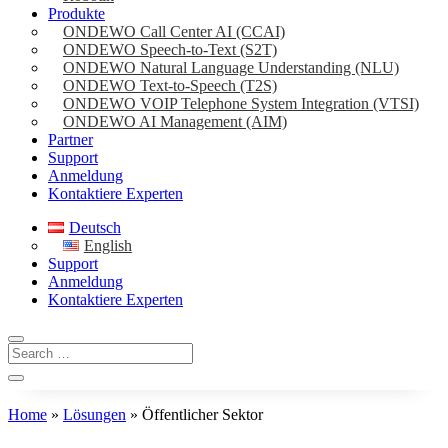
Produkte
ONDEWO Call Center AI (CCAI)
ONDEWO Speech-to-Text (S2T)
ONDEWO Natural Language Understanding (NLU)
ONDEWO Text-to-Speech (T2S)
ONDEWO VOIP Telephone System Integration (VTSI)
ONDEWO AI Management (AIM)
Partner
Support
Anmeldung
Kontaktiere Experten
Deutsch
English
Support
Anmeldung
Kontaktiere Experten
Home
»
Lösungen
»
Öffentlicher Sektor