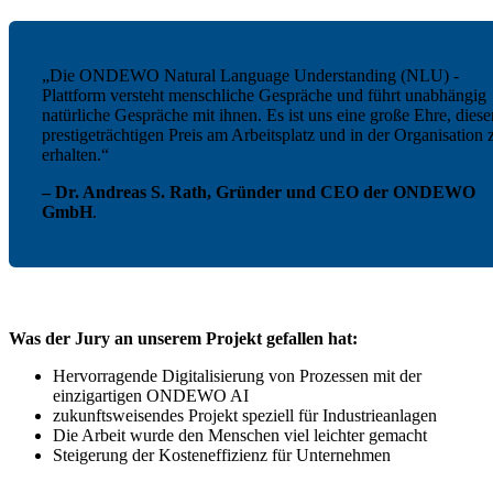
„Die ONDEWO Natural Language Understanding (NLU) -
Plattform versteht menschliche Gespräche und führt unabhängig
natürliche Gespräche mit ihnen. Es ist uns eine große Ehre, diese
prestigeträchtigen Preis am Arbeitsplatz und in der Organisation 
erhalten.“
– Dr. Andreas S. Rath, Gründer und CEO der ONDEWO
GmbH
.
Was der Jury an unserem Projekt gefallen hat:
Hervorragende Digitalisierung von Prozessen mit der
einzigartigen ONDEWO AI
zukunftsweisendes Projekt speziell für Industrieanlagen
Die Arbeit wurde den Menschen viel leichter gemacht
Steigerung der Kosteneffizienz für Unternehmen