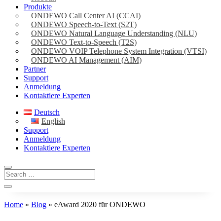
Produkte
ONDEWO Call Center AI (CCAI)
ONDEWO Speech-to-Text (S2T)
ONDEWO Natural Language Understanding (NLU)
ONDEWO Text-to-Speech (T2S)
ONDEWO VOIP Telephone System Integration (VTSI)
ONDEWO AI Management (AIM)
Partner
Support
Anmeldung
Kontaktiere Experten
Deutsch
English
Support
Anmeldung
Kontaktiere Experten
Home
»
Blog
»
eAward 2020 für ONDEWO