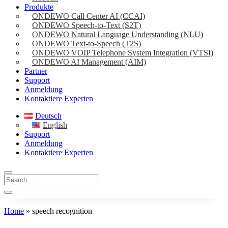
Produkte
ONDEWO Call Center AI (CCAI)
ONDEWO Speech-to-Text (S2T)
ONDEWO Natural Language Understanding (NLU)
ONDEWO Text-to-Speech (T2S)
ONDEWO VOIP Telephone System Integration (VTSI)
ONDEWO AI Management (AIM)
Partner
Support
Anmeldung
Kontaktiere Experten
Deutsch
English
Support
Anmeldung
Kontaktiere Experten
Home
»
speech recognition